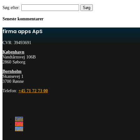
Søg efter:
Seneste kommentarer
firma apps ApS
CVR: 39493691
København
Vandtårnsvej 106B
2860 Søborg
Bornholm
Skansevej 1
3700 Rønne
Telefon:
+45 71 72 73 00
Følg
Følg
Følg