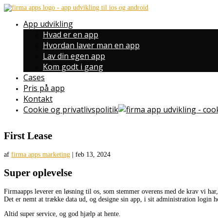
App udvikling
Hvad er en app
Hvordan laver man en app
Lav din egen app
Kom godt i gang
Cases
Pris på app
Kontakt
Cookie og privatlivspolitik
First Lease
af
firma apps marketing
|
feb 13, 2024
Super oplevelse
Firmaapps leverer en løsning til os, som stemmer overens med de krav vi har, 
Det er nemt at trække data ud, og designe sin app, i sit administration login 
Altid super service, og god hjælp at hente.