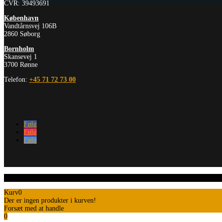
CVR: 39493691
København
Vandtårnsvej 106B
2860 Søborg
Bornholm
Skansevej 1
3700 Rønne
Telefon:
+45 71 72 73 00
Følg
Følg
Følg
Kurv
0
Der er ingen produkter i kurven!
Forsæt med at handle
0