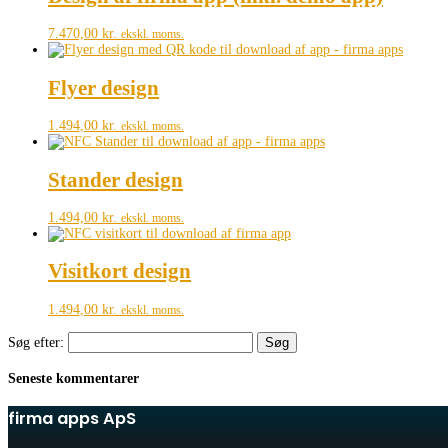
7.470,00
kr.
ekskl. moms.
Flyer design
1.494,00
kr.
ekskl. moms.
Stander design
1.494,00
kr.
ekskl. moms.
Visitkort design
1.494,00
kr.
ekskl. moms.
Søg efter:
Seneste kommentarer
firma apps ApS