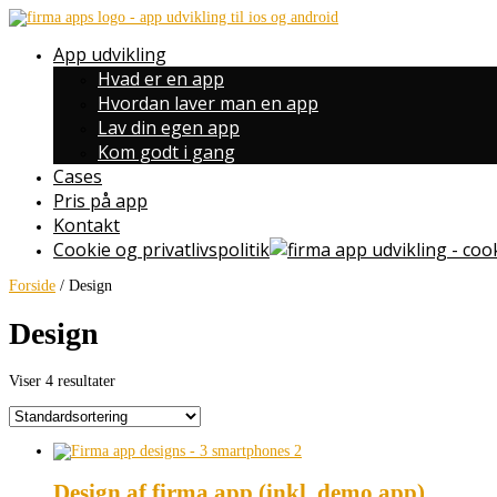
App udvikling
Hvad er en app
Hvordan laver man en app
Lav din egen app
Kom godt i gang
Cases
Pris på app
Kontakt
Cookie og privatlivspolitik
Forside
/ Design
Design
Viser 4 resultater
Design af firma app (inkl. demo app)