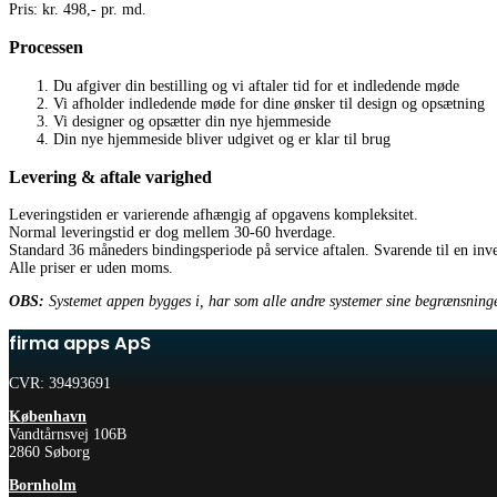
Pris: kr. 498,- pr. md.
Processen
Du afgiver din bestilling og vi aftaler tid for et indledende møde
Vi afholder indledende møde for dine ønsker til design og opsætning
Vi designer og opsætter din nye hjemmeside
Din nye hjemmeside bliver udgivet og er klar til brug
Levering & aftale varighed
Leveringstiden er varierende afhængig af opgavens kompleksitet.
Normal leveringstid er dog mellem 30-60 hverdage.
Standard 36 måneders bindingsperiode på service aftalen. Svarende til en inve
Alle priser er uden moms.
OBS:
Systemet appen bygges i, har som alle andre systemer sine begrænsninger
firma apps ApS
CVR: 39493691
København
Vandtårnsvej 106B
2860 Søborg
Bornholm