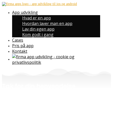
App udvikling
Hvad er en app
Hvordan laver man en app
Lav din egen app
Kom godt i gang
Cases
Pris på app
Kontakt
Tak for din henvendelse
Vi kontakter dig snarest muligt