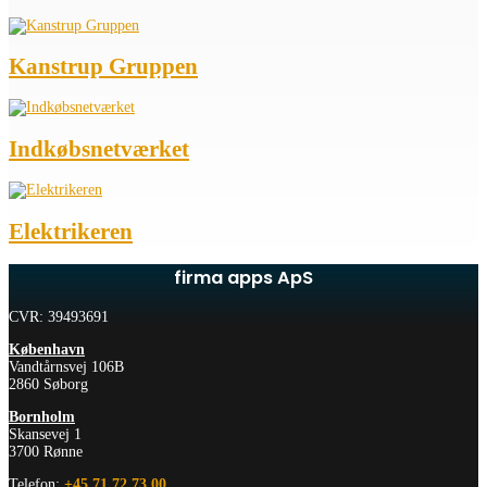
Kanstrup Gruppen
Indkøbsnetværket
Elektrikeren
firma apps ApS
CVR: 39493691
København
Vandtårnsvej 106B
2860 Søborg
Bornholm
Skansevej 1
3700 Rønne
Telefon:
+45 71 72 73 00